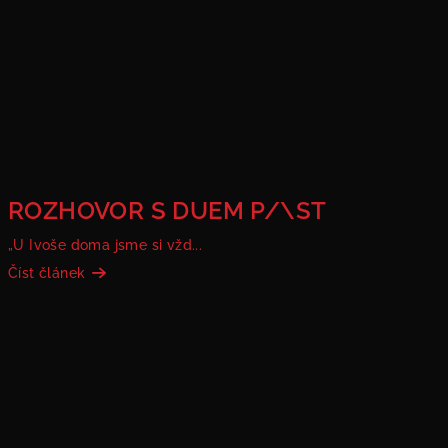
ROZHOVOR S DUEM P/\ST
„U Ivoše doma jsme si vžd...
Číst článek