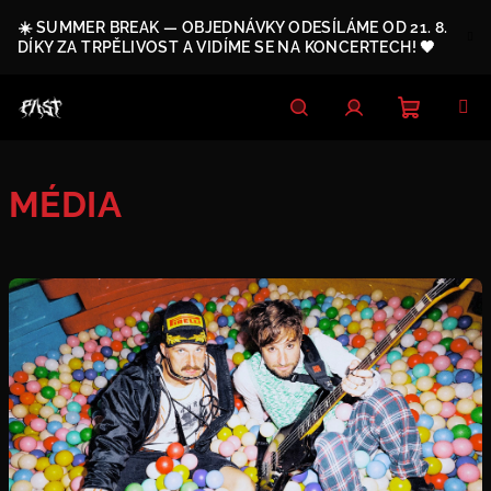
Přejít
☀️ SUMMER BREAK — OBJEDNÁVKY ODESÍLÁME OD 21. 8.
na
DÍKY ZA TRPĚLIVOST A VIDÍME SE NA KONCERTECH! 🖤
obsah
Nákupn
Hledat
Přihlášení
MÉDIA
košík
V
ý
p
i
s
č
l
á