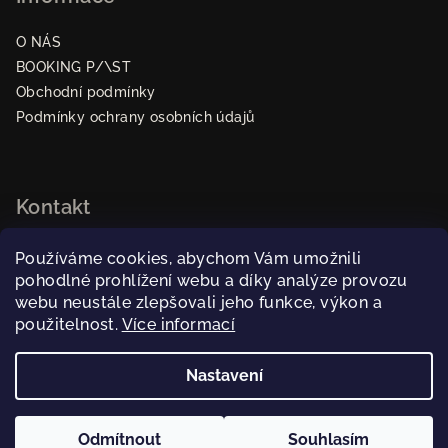
p
i
O NÁS
s
BOOKING P/\ST
u
Obchodní podmínky
Podmínky ochrany osobních údajů
Kontakt
pastpraha
@
gmail.com
Používáme cookies, abychom Vám umožnili
dominika@rakijabooking.com
pohodlné prohlížení webu a díky analýze provozu
+420 739404949
webu neustále zlepšovali jeho funkce, výkon a
použitelnost.
Více informací
Nastavení
Copyright 2026
P/\ST
. Všechna práva vyhrazena.
Upravit
nastavení cookies
Odmítnout
Souhlasím