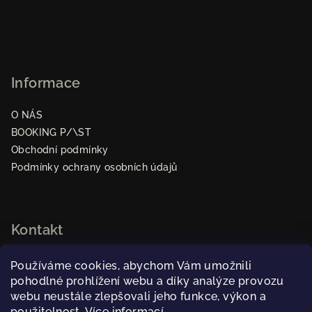
v
k
y
v
ý
Informace
p
i
O NÁS
s
BOOKING P/\ST
u
Obchodní podmínky
Podmínky ochrany osobních údajů
Kontakt
pastpraha
@
gmail.com
Používáme cookies, abychom Vám umožnili
dominika@rakijabooking.com
pohodlné prohlížení webu a díky analýze provozu
+420 739404949
webu neustále zlepšovali jeho funkce, výkon a
použitelnost.
Více informací