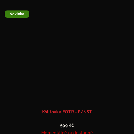
Novinka
Kšiltovka FOTR - P/\ST
599 Kč
Momentálně nedostupné