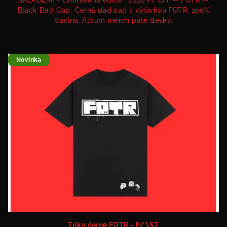
Black Dad Cap Černá dad cap s výšivkou FOTR. 100%
bavlna. Album merch páté desky.
Novinka
Triko černé FOTR - P/\ST