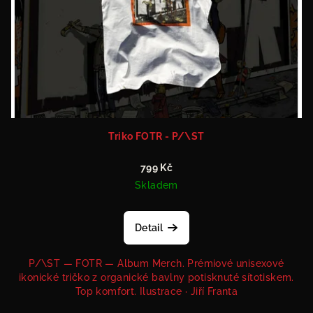
Triko FOTR - P/\ST
799 Kč
Skladem
Detail
P/\ST — FOTR — Album Merch. Prémiové unisexové
ikonické tričko z organické bavlny potisknuté sítotiskem.
Top komfort. Ilustrace · Jiří Franta