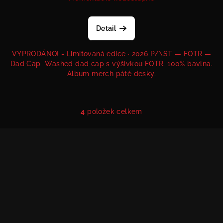
Detail
VYPRODÁNO! - Limitovaná edice · 2026 P/\ST — FOTR —
Dad Cap Washed dad cap s výšivkou FOTR. 100% bavlna.
Album merch páté desky.
4
položek celkem
O
v
Z
l
á
á
p
d
a
a
c
t
í
í
p
r