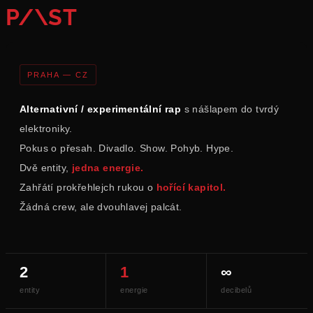
P/\ST
PRAHA — CZ
Alternativní / experimentální rap
s nášlapem do tvrdý
elektroniky.
Pokus o přesah. Divadlo. Show. Pohyb. Hype.
Dvě entity,
jedna energie.
Zahřátí prokřehlejch rukou o
hořící kapitol.
Žádná crew, ale dvouhlavej palcát.
2
1
∞
entity
energie
decibelů