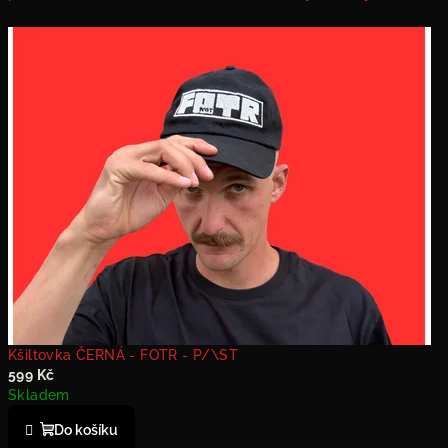
Kšiltovka ČERNÁ - FOTR - P/\ST
599 Kč
Skladem
Do košíku