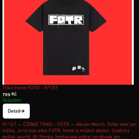
T
Triko černé FOTR - P/\ST
799 Kč
Skladem
Detail
P/\ST — ČERNÉ TRIKO - FOTR — Album Merch. Tohle není jen
tričko. Je to kus alba FOTR, které si můžeš obléct. Grafický
potisk navrhl Jiří Franta, limitovaná edice vyrobená jen...