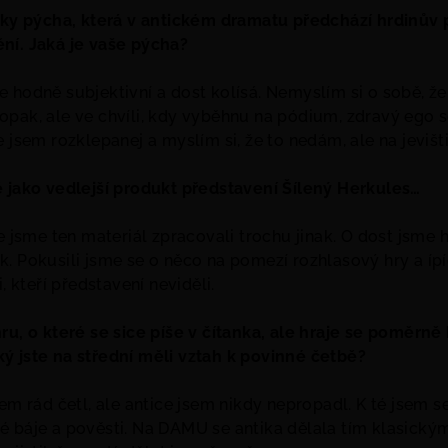
ecky pýcha, která v antickém dramatu předchází hrdinův p
ní. Jaká je vaše pýcha?
 hodně subjektivní a dost kolísá. Nemyslím si o sobě, ž
pak, ale ve chvíli, kdy vyběhnu na pódium, zdravý ego s
e jsem rozklepanej a myslím si, že to nedám, ale na jeviš
ě jako vedlejší produkt představení Šílený Herkules…
e jsme ten materiál zpracovali trochu jinak. O dost jsme ho
. Pokusili jsme se o něco na pomezí rozhlasový hry a íp
i, kteří představení neviděli.
ru, o které se sice píše v čítanka, ale hraje se poměrn
ý jste na střední měli vztah k povinné četbě?
sem rád četl, ale antice jsem nikdy nepropadl. K té jsem s
é báje a pověsti. Na DAMU se antika dělala tím klasický