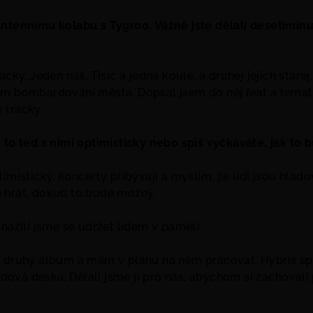
anténnímu kolabu s Tygroo. Vážně jste dělali desetimin
acky. Jeden náš, Tisíc a jedna koule, a druhej jejich starej
m bombardování města. Dopsal jsem do něj feat a tematic
 tracky.
 to teď s nimi optimisticky nebo spíš vyčkáváte, jak to
timistický. Koncerty přibývají a myslím, že lidi jsou hlad
 hrát, dokud to bude možný.
Snažili jsme se udržet lidem v paměti.
l druhý album a mám v plánu na něm pracovat. Hybris spí
 řadová deska. Dělali jsme ji pro nás, abychom si zachova