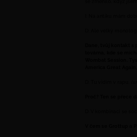
se změnilo, když jsem 
I: Na antiku mám dobr
D: Ale velký monolog
Dane, tvůj kontakt s 
továrna, kde se mích
Wombat Session. Tys 
America Great Again,
D: Tu vidím v rapu.
(s
Proč? Ten se přece d
D: V kombinaci se soc
V čem se Grottup a P/