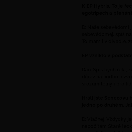
K EP Hybris. To je ř
egotripech a přeháně
D: Naše sebevědomí je
sebevědomej, spíš nao
To mám i v divadle, ž
EP vzniklo v podstat
Dan: Spíš bych řekl, ž
důraz na hudbu a zvuk
srozumitelný i pro lid
Hráli jste Senecovu h
jedno po druhém. Jak
D: Vlažnej. Vždycky j
nepočítám Staré řeck