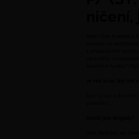
ničení, 
Herci Dan Kranich a I
povede se nachomýtn
k představení získat o
obrostlou mramorem a
scénické hudby? Ptal
Je rok 2021, byl rok 
Dan: U nás v divadle 
premiéru.
Honili jste brigády?
Dan: Naštěstí ne. Js