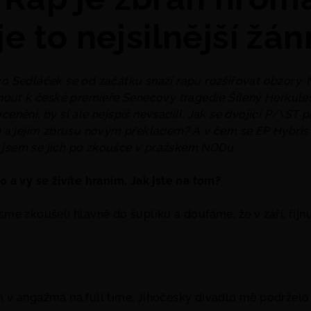
je to nejsilnější žán
vo Sedláček se od začátku snaží rapu rozšiřovat obzory. N
out k české premiéře Senecovy tragédie Šílený Herkule
cenění, by si ale nejspíš nevsadili. Jak se dvojici
P/\ST
pr
 jejím zbrusu novým překladem? A v čem se EP Hybris l
 jsem se jich po zkoušce v pražském NODu.
20 a vy se živíte hraním. Jak jste na tom?
jsme zkoušeli hlavně do šuplíku a doufáme, že v září, říj
em v angažmá na full time. Jihočeský divadlo mě podržel