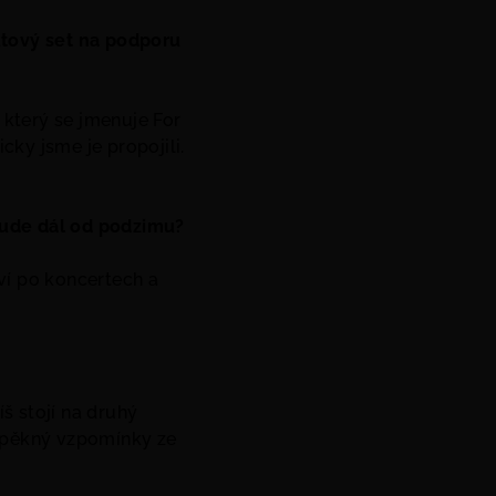
utový set na podporu
, který se jmenuje For
ky jsme je propojili.
 bude dál od podzimu?
oví po koncertech a
š stojí na druhý
li pěkný vzpomínky ze