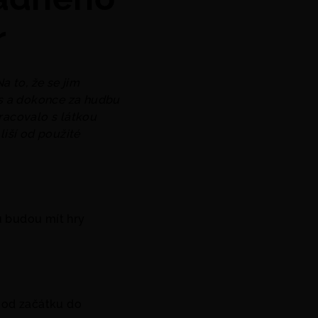
r
a to, že se jim
s a dokonce za hudbu
acovalo s látkou
iší od použité
nu budou mít hry
o od začátku do