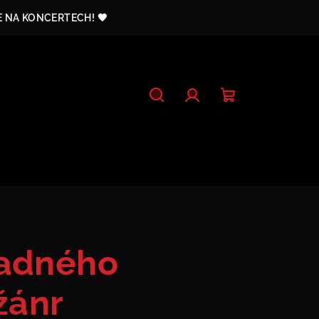
E NA KONCERTECH! 🖤
Hledat
Přihlášení
Nákupní
košík
madného
 žánr