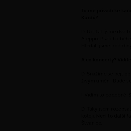
To mě přivádí ke kar
Kurdů?
D: Udělali jsme dva tr
Aleppo. Psali ho běhe
Hledali jsme podobný
A co koncerty? Vidíte
D: Snažíme se bejt op
živým umění. Bude se
I: Vidím to podobně. 
D: Taky jsem rozepsa
koleji. Není to další
Štvanice.