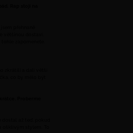
ád. Rap stojí na
e jsem přehnaně
e většinou dostaví.
ti tohle zapomenete.
 zkrátili a dali větší
íčka, co by mělo být
ě krátce. Proberme
e dostal až teď, pokud
m ošklivým stylem. To