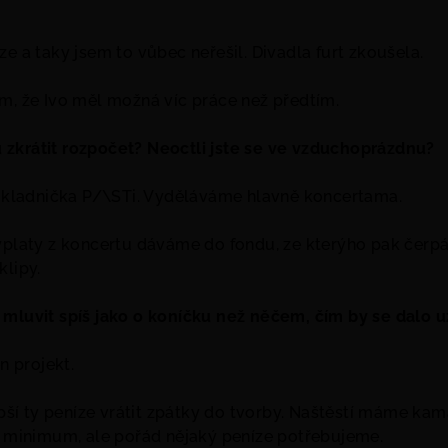
ze a taky jsem to vůbec neřešil. Divadla furt zkoušela.
m, že Ivo měl možná víc práce než předtím.
zkrátit rozpočet? Neoctli jste se ve vzduchoprázdnu?
 pokladnička P/\STi. Vyděláváme hlavně koncertama.
výplaty z koncertu dáváme do fondu, ze kterýho pak čer
klipy.
mluvit spíš jako o koníčku než něčem, čím by se dalo už
en projekt.
lepší ty peníze vrátit zpátky do tvorby. Naštěstí máme kam
ný minimum, ale pořád nějaký peníze potřebujeme.