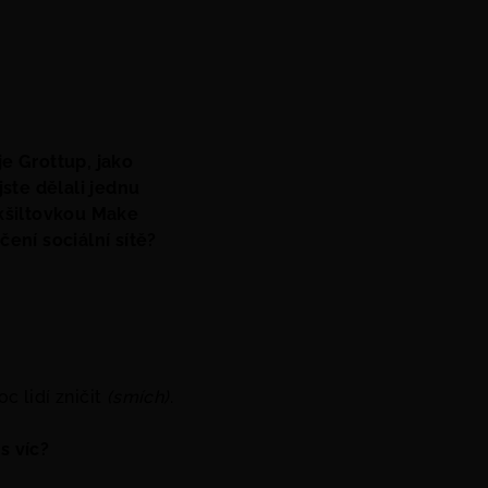
je Grottup, jako
ste dělali jednu
 kšiltovkou Make
ení sociální sítě?
c lidí zničit
(smích)
.
s víc?