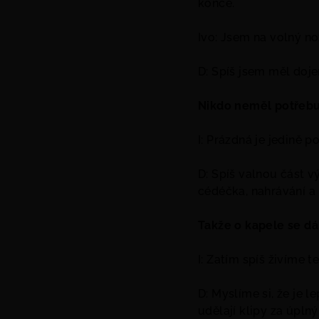
konce.
Ivo: Jsem na volný no
D: Spíš jsem měl doje
Nikdo neměl potřebu 
I: Prázdná je jedině
D: Spíš valnou část 
cédéčka, nahrávání a 
Takže o kapele se dá 
I: Zatím spíš živíme t
D: Myslíme si, že je 
udělají klipy za úpl