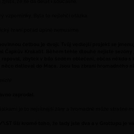
zjistil, že se dá dělat i současně.
ý vzpomínky. Byla to nejlehčí otázka.
ický hraní pořád úplně nemusíme.
povinnou četbou je dvojí. Tvůj vedlejší projekt se jmenu
al Čapkův Krakatit. Během téhle dlouhé nejisté sezóny j
rapoval, zbytek v bílo šedém oblečení, občas někdo s
 něco datloval do Maca. Jsou tou zbraní hromadného nič
mích)
ávno zaprodal.
iálkami je to nejsilnější žánr a hromadně může strašně mo
\ST liší kromě toho, že tady jste dva a v Grottupu je vá