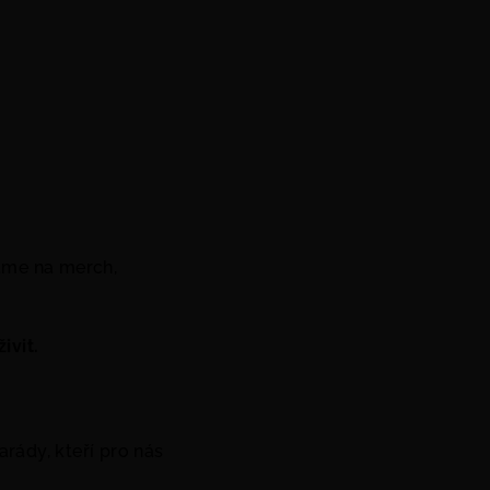
páme na merch,
ivit.
arády, kteří pro nás