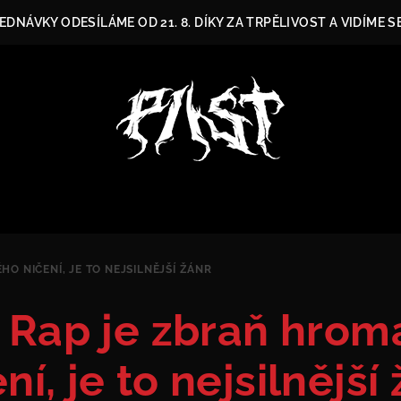
DNÁVKY ODESÍLÁME OD 21. 8. DÍKY ZA TRPĚLIVOST A VIDÍME S
O NIČENÍ, JE TO NEJSILNĚJŠÍ ŽÁNR
 Rap je zbraň hro
ní, je to nejsilnější