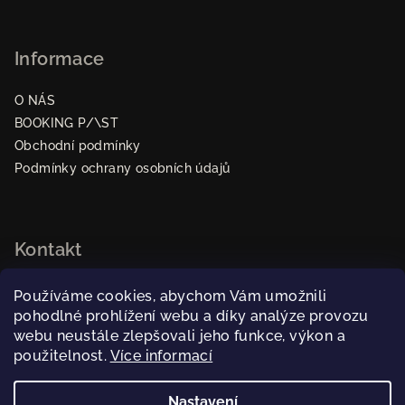
Informace
O NÁS
BOOKING P/\ST
Obchodní podmínky
Podmínky ochrany osobních údajů
Kontakt
pastpraha
@
gmail.com
Používáme cookies, abychom Vám umožnili
dominika@rakijabooking.com
pohodlné prohlížení webu a díky analýze provozu
+420 739404949
webu neustále zlepšovali jeho funkce, výkon a
použitelnost.
Více informací
Nastavení