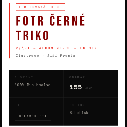
LIMITOVANÁ EDICE
FOTR ČERNÉ
TRIKO
P/\ST — ALBUM MERCH — UNISEX
Ilustrace · Jiří Franta
SLOŽENÍ
GRAMÁŽ
100% Bio bavlna
155
G/M²
FIT
POTISK
Sítotisk
RELAXED FIT