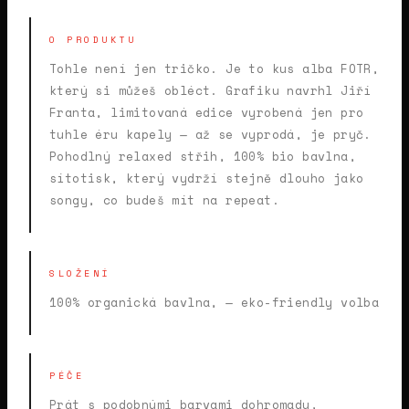
O PRODUKTU
Tohle není jen tričko. Je to kus
alba FOTR,
který si
můžeš obléct. Grafiku
navrhl
Jiří
Franta,
limitovaná edice
vyrobená jen pro
tuhle éru kapely —
až se vyprodá,
je pryč.
Pohodlný relaxed
střih, 100% bio
bavlna,
sítotisk,
který vydrží
stejně dlouho
jako
songy, co
budeš mít na
repeat.
SLOŽENÍ
100% organická bavlna, — eko-friendly volba
PÉČE
Prát s podobnými barvami dohromady,