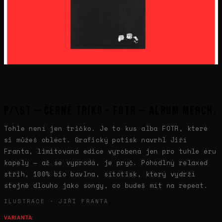
P/\ST — ČERNÉ TRIKO - FOTR — Album Merch.
Tohle není jen tričko. Je to kus alba FOTR, které
si můžeš obléct. Grafický potisk navrhl Jiří
Franta, limitovaná edice vyrobená jen pro tuhle éru
kapely — až se vyprodá, je pryč. Pohodlný relaxed
střih, 100% bio bavlna, sítotisk, který vydrží
stejně dlouho jako songy, co budeš mít na repeat.
ILUSTRACE · JIŘÍ FRANTA
VARIANTA: