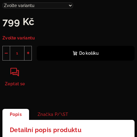
799 Kč
Měrná
Zvolte variantu
cena:
−
+
Do košíku
Zeptat se
Popis
Značka
P/\ST
Detailní popis produktu