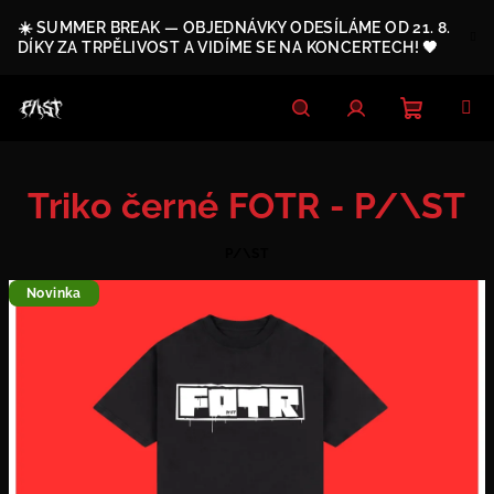
Přejít
☀️ SUMMER BREAK — OBJEDNÁVKY ODESÍLÁME OD 21. 8.
na
DÍKY ZA TRPĚLIVOST A VIDÍME SE NA KONCERTECH! 🖤
obsah
Nákupn
Hledat
Přihlášení
Triko černé FOTR - P/\ST
košík
P/\ST
Novinka