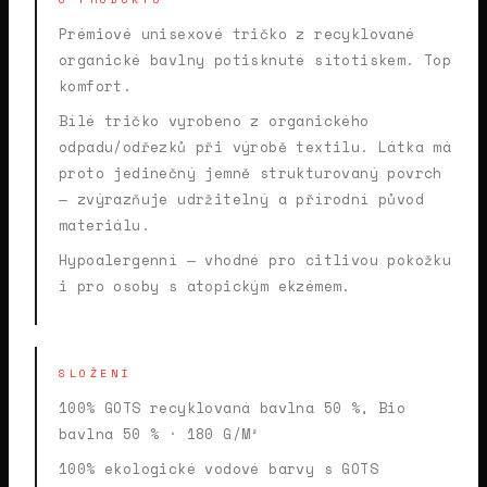
Prémiové unisexové tričko z recyklované
organické bavlny potisknuté sítotiskem. Top
komfort.
Bílé tričko vyrobeno z organického
odpadu/odřezků při výrobě textilu. Látka má
proto jedinečný jemně strukturovaný povrch
— zvýrazňuje udržitelný a přírodní původ
materiálu.
Hypoalergenní — vhodné pro citlivou pokožku
i pro osoby s atopickým ekzémem.
SLOŽENÍ
100% GOTS recyklovaná bavlna 50 %, Bio
bavlna 50 % · 180 G/M²
100% ekologické vodové barvy s GOTS