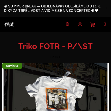
Přejít
☀️ SUMMER BREAK — OBJEDNÁVKY ODESÍLÁME OD 21. 8.
na
DÍKY ZA TRPĚLIVOST A VIDÍME SE NA KONCERTECH! 🖤
obsah
Nákupn
Hledat
Přihlášení
Triko FOTR - P/\ST
košík
P/\ST
Novinka