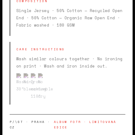
COMPOSITION
Single Jersey · 50% Cotton — Recycled Open
End · 50% Cotton — Organic Raw Open End ·
Fabric washed · 180 GSM
CARE INSTRUCTIONS
Wash similar colours together · No ironing
on print · Wash and iron inside out.
P/\ST · PRAHA ·
ALBUM FOTR · LIMITOVANÁ
CZ
EDICE