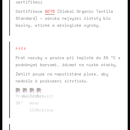
certifikací
Certifikace
GOTS
(Global Organic Textile
Standard) — záruka nejvyšší čistoty bio
bavlny, etické a ekologické výroby.
PÉČE
Prát naruby v pračce při teplotě do 30 °C s
podobnými barvami, ždímat na nízké otáčky.
Žehlit pouze na nepotištěné ploše, aby
nedošlo k poškození sítotisku.