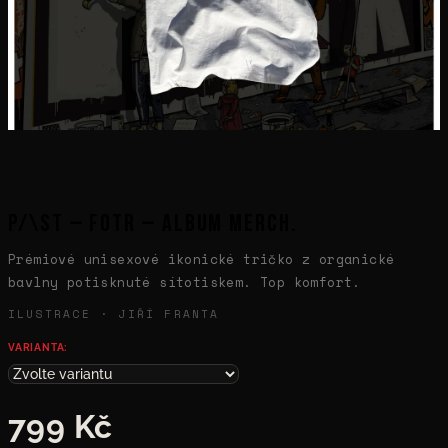
P/\ST — FOTR — Album Merch.
Prémiové unisexové ikonické tričko z organické
bavlny potisknuté sítotiskem. Top komfort.
ILUSTRACE · JIŘÍ FRANTA
VARIANTA:
799 Kč