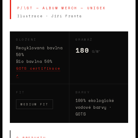
P/\ST — ALBUM MERCH — UNISEX
Ilustrace · Jiří Franta
SLOŽENÍ
GRAMÁŽ
Recyklovaná bavlna
180
G/M²
50%
Bio bavlna 50%
GOTS certifikace
↗
FIT
BARVY
100% ekologické
MEDIUM FIT
vodové barvy ·
GOTS
O PRODUKTU